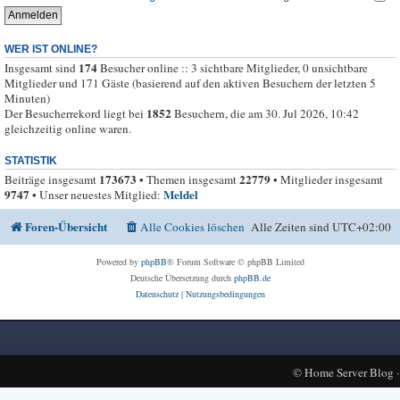
WER IST ONLINE?
174
Insgesamt sind
Besucher online :: 3 sichtbare Mitglieder, 0 unsichtbare
Mitglieder und 171 Gäste (basierend auf den aktiven Besuchern der letzten 5
Minuten)
1852
Der Besucherrekord liegt bei
Besuchern, die am 30. Jul 2026, 10:42
gleichzeitig online waren.
STATISTIK
173673
22779
Beiträge insgesamt
• Themen insgesamt
• Mitglieder insgesamt
9747
Meldel
• Unser neuestes Mitglied:
Foren-Übersicht
Alle Cookies löschen
Alle Zeiten sind
UTC+02:00
Powered by
phpBB
® Forum Software © phpBB Limited
Deutsche Übersetzung durch
phpBB.de
Datenschutz
|
Nutzungsbedingungen
©
Home Server Blog