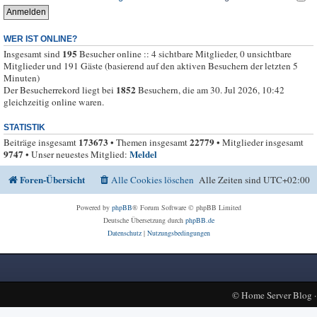
WER IST ONLINE?
195
Insgesamt sind
Besucher online :: 4 sichtbare Mitglieder, 0 unsichtbare
Mitglieder und 191 Gäste (basierend auf den aktiven Besuchern der letzten 5
Minuten)
1852
Der Besucherrekord liegt bei
Besuchern, die am 30. Jul 2026, 10:42
gleichzeitig online waren.
STATISTIK
173673
22779
Beiträge insgesamt
• Themen insgesamt
• Mitglieder insgesamt
9747
Meldel
• Unser neuestes Mitglied:
Foren-Übersicht
Alle Cookies löschen
Alle Zeiten sind
UTC+02:00
Powered by
phpBB
® Forum Software © phpBB Limited
Deutsche Übersetzung durch
phpBB.de
Datenschutz
|
Nutzungsbedingungen
©
Home Server Blog