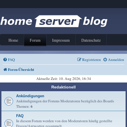
Home
Forum
Impressum
Datenschutz
FAQ
Registrieren
Anmelden
Foren-Übersicht
Aktuelle Zeit: 10. Aug 2026, 16:34
Redaktionell
Ankündigungen
Ankündigungen der Forums Moderatoren bezüglich des Boards
6
Themen:
FAQ
In diesem Forum werden von den Moderatoren häufig gestellte
Fragen/Antworten gesammelt.