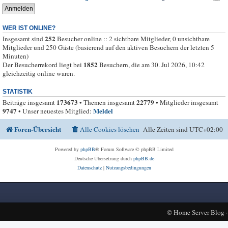
WER IST ONLINE?
252
Insgesamt sind
Besucher online :: 2 sichtbare Mitglieder, 0 unsichtbare
Mitglieder und 250 Gäste (basierend auf den aktiven Besuchern der letzten 5
Minuten)
1852
Der Besucherrekord liegt bei
Besuchern, die am 30. Jul 2026, 10:42
gleichzeitig online waren.
STATISTIK
173673
22779
Beiträge insgesamt
• Themen insgesamt
• Mitglieder insgesamt
9747
Meldel
• Unser neuestes Mitglied:
Foren-Übersicht
Alle Cookies löschen
Alle Zeiten sind
UTC+02:00
Powered by
phpBB
® Forum Software © phpBB Limited
Deutsche Übersetzung durch
phpBB.de
Datenschutz
|
Nutzungsbedingungen
©
Home Server Blog