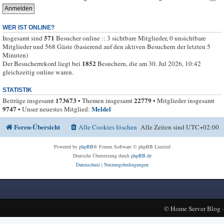
WER IST ONLINE?
571
Insgesamt sind
Besucher online :: 3 sichtbare Mitglieder, 0 unsichtbare
Mitglieder und 568 Gäste (basierend auf den aktiven Besuchern der letzten 5
Minuten)
1852
Der Besucherrekord liegt bei
Besuchern, die am 30. Jul 2026, 10:42
gleichzeitig online waren.
STATISTIK
173673
22779
Beiträge insgesamt
• Themen insgesamt
• Mitglieder insgesamt
9747
Meldel
• Unser neuestes Mitglied:
Foren-Übersicht
Alle Cookies löschen
Alle Zeiten sind
UTC+02:00
Powered by
phpBB
® Forum Software © phpBB Limited
Deutsche Übersetzung durch
phpBB.de
Datenschutz
|
Nutzungsbedingungen
©
Home Server Blog