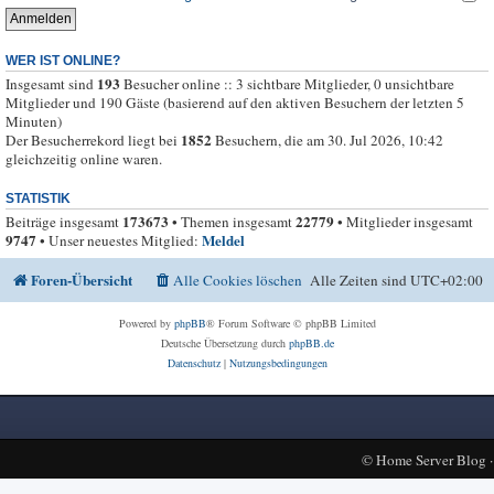
WER IST ONLINE?
193
Insgesamt sind
Besucher online :: 3 sichtbare Mitglieder, 0 unsichtbare
Mitglieder und 190 Gäste (basierend auf den aktiven Besuchern der letzten 5
Minuten)
1852
Der Besucherrekord liegt bei
Besuchern, die am 30. Jul 2026, 10:42
gleichzeitig online waren.
STATISTIK
173673
22779
Beiträge insgesamt
• Themen insgesamt
• Mitglieder insgesamt
9747
Meldel
• Unser neuestes Mitglied:
Foren-Übersicht
Alle Cookies löschen
Alle Zeiten sind
UTC+02:00
Powered by
phpBB
® Forum Software © phpBB Limited
Deutsche Übersetzung durch
phpBB.de
Datenschutz
|
Nutzungsbedingungen
©
Home Server Blog