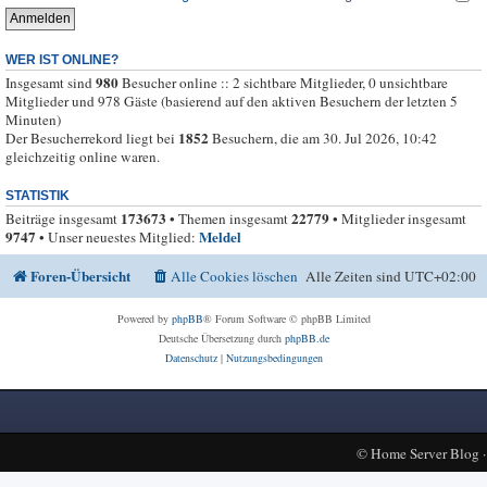
WER IST ONLINE?
980
Insgesamt sind
Besucher online :: 2 sichtbare Mitglieder, 0 unsichtbare
Mitglieder und 978 Gäste (basierend auf den aktiven Besuchern der letzten 5
Minuten)
1852
Der Besucherrekord liegt bei
Besuchern, die am 30. Jul 2026, 10:42
gleichzeitig online waren.
STATISTIK
173673
22779
Beiträge insgesamt
• Themen insgesamt
• Mitglieder insgesamt
9747
Meldel
• Unser neuestes Mitglied:
Foren-Übersicht
Alle Cookies löschen
Alle Zeiten sind
UTC+02:00
Powered by
phpBB
® Forum Software © phpBB Limited
Deutsche Übersetzung durch
phpBB.de
Datenschutz
|
Nutzungsbedingungen
©
Home Server Blog