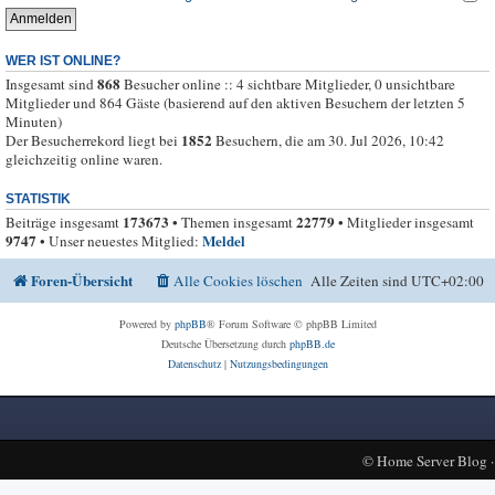
WER IST ONLINE?
868
Insgesamt sind
Besucher online :: 4 sichtbare Mitglieder, 0 unsichtbare
Mitglieder und 864 Gäste (basierend auf den aktiven Besuchern der letzten 5
Minuten)
1852
Der Besucherrekord liegt bei
Besuchern, die am 30. Jul 2026, 10:42
gleichzeitig online waren.
STATISTIK
173673
22779
Beiträge insgesamt
• Themen insgesamt
• Mitglieder insgesamt
9747
Meldel
• Unser neuestes Mitglied:
Foren-Übersicht
Alle Cookies löschen
Alle Zeiten sind
UTC+02:00
Powered by
phpBB
® Forum Software © phpBB Limited
Deutsche Übersetzung durch
phpBB.de
Datenschutz
|
Nutzungsbedingungen
©
Home Server Blog