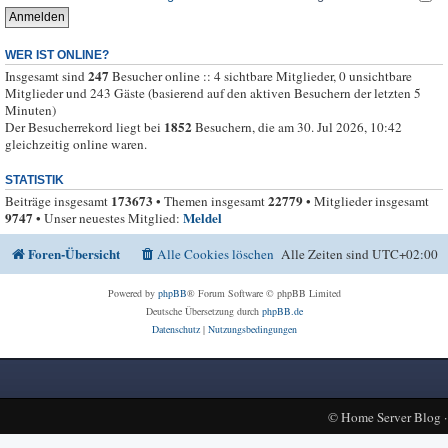
WER IST ONLINE?
247
Insgesamt sind
Besucher online :: 4 sichtbare Mitglieder, 0 unsichtbare
Mitglieder und 243 Gäste (basierend auf den aktiven Besuchern der letzten 5
Minuten)
1852
Der Besucherrekord liegt bei
Besuchern, die am 30. Jul 2026, 10:42
gleichzeitig online waren.
STATISTIK
173673
22779
Beiträge insgesamt
• Themen insgesamt
• Mitglieder insgesamt
9747
Meldel
• Unser neuestes Mitglied:
Foren-Übersicht
Alle Cookies löschen
Alle Zeiten sind
UTC+02:00
Powered by
phpBB
® Forum Software © phpBB Limited
Deutsche Übersetzung durch
phpBB.de
Datenschutz
|
Nutzungsbedingungen
©
Home Server Blog