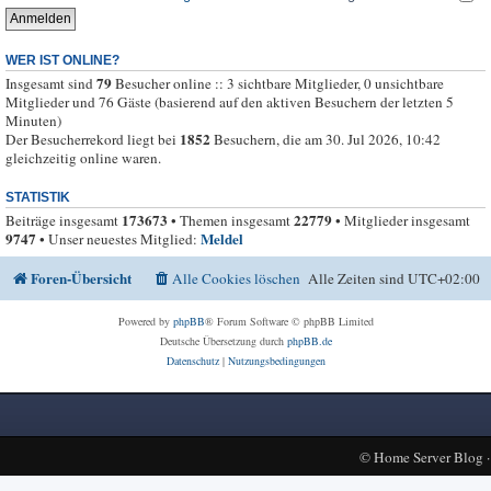
WER IST ONLINE?
79
Insgesamt sind
Besucher online :: 3 sichtbare Mitglieder, 0 unsichtbare
Mitglieder und 76 Gäste (basierend auf den aktiven Besuchern der letzten 5
Minuten)
1852
Der Besucherrekord liegt bei
Besuchern, die am 30. Jul 2026, 10:42
gleichzeitig online waren.
STATISTIK
173673
22779
Beiträge insgesamt
• Themen insgesamt
• Mitglieder insgesamt
9747
Meldel
• Unser neuestes Mitglied:
Foren-Übersicht
Alle Cookies löschen
Alle Zeiten sind
UTC+02:00
Powered by
phpBB
® Forum Software © phpBB Limited
Deutsche Übersetzung durch
phpBB.de
Datenschutz
|
Nutzungsbedingungen
©
Home Server Blog