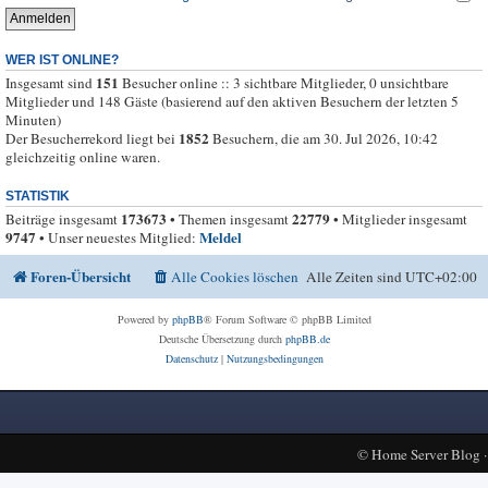
WER IST ONLINE?
151
Insgesamt sind
Besucher online :: 3 sichtbare Mitglieder, 0 unsichtbare
Mitglieder und 148 Gäste (basierend auf den aktiven Besuchern der letzten 5
Minuten)
1852
Der Besucherrekord liegt bei
Besuchern, die am 30. Jul 2026, 10:42
gleichzeitig online waren.
STATISTIK
173673
22779
Beiträge insgesamt
• Themen insgesamt
• Mitglieder insgesamt
9747
Meldel
• Unser neuestes Mitglied:
Foren-Übersicht
Alle Cookies löschen
Alle Zeiten sind
UTC+02:00
Powered by
phpBB
® Forum Software © phpBB Limited
Deutsche Übersetzung durch
phpBB.de
Datenschutz
|
Nutzungsbedingungen
©
Home Server Blog