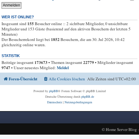
WER IST ONLINE?
155
Insgesamt sind
Besucher online :: 2 sichtbare Mitglieder, 0 unsichtbare
Mitglieder und 153 Gäste (basierend auf den aktiven Besuchern der letzten 5
Minuten)
1852
Der Besucherrekord liegt bei
Besuchern, die am 30. Jul 2026, 10:42
gleichzeitig online waren.
STATISTIK
173673
22779
Beiträge insgesamt
• Themen insgesamt
• Mitglieder insgesamt
9747
Meldel
• Unser neuestes Mitglied:
Foren-Übersicht
Alle Cookies löschen
Alle Zeiten sind
UTC+02:00
Powered by
phpBB
® Forum Software © phpBB Limited
Deutsche Übersetzung durch
phpBB.de
Datenschutz
|
Nutzungsbedingungen
©
Home Server Blog