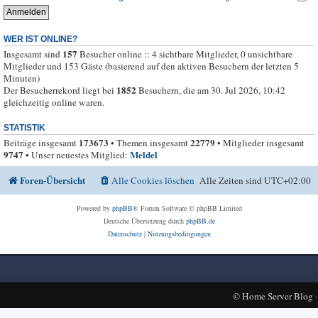
WER IST ONLINE?
157
Insgesamt sind
Besucher online :: 4 sichtbare Mitglieder, 0 unsichtbare
Mitglieder und 153 Gäste (basierend auf den aktiven Besuchern der letzten 5
Minuten)
1852
Der Besucherrekord liegt bei
Besuchern, die am 30. Jul 2026, 10:42
gleichzeitig online waren.
STATISTIK
173673
22779
Beiträge insgesamt
• Themen insgesamt
• Mitglieder insgesamt
9747
Meldel
• Unser neuestes Mitglied:
Foren-Übersicht
Alle Cookies löschen
Alle Zeiten sind
UTC+02:00
Powered by
phpBB
® Forum Software © phpBB Limited
Deutsche Übersetzung durch
phpBB.de
Datenschutz
|
Nutzungsbedingungen
©
Home Server Blog