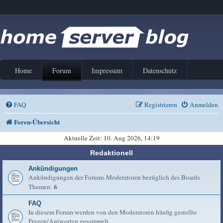
Home
Forum
Impressum
Datenschutz
FAQ
Registrieren
Anmelden
Foren-Übersicht
Aktuelle Zeit: 10. Aug 2026, 14:19
Redaktionell
Ankündigungen
Ankündigungen der Forums Moderatoren bezüglich des Boards
6
Themen:
FAQ
In diesem Forum werden von den Moderatoren häufig gestellte
Fragen/Antworten gesammelt.