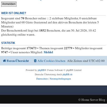
WER IST ONLINE?
70
Insgesamt sind
Besucher online :: 2 sichtbare Mitglieder, 0 unsichtbare
Mitglieder und 68 Gäste (basierend auf den aktiven Besuchern der letzten 5
Minuten)
1852
Der Besucherrekord liegt bei
Besuchern, die am 30. Jul 2026, 10:42
gleichzeitig online waren.
STATISTIK
173673
22779
Beiträge insgesamt
• Themen insgesamt
• Mitglieder insgesamt
9747
Meldel
• Unser neuestes Mitglied:
Foren-Übersicht
Alle Cookies löschen
Alle Zeiten sind
UTC+02:00
Powered by
phpBB
® Forum Software © phpBB Limited
Deutsche Übersetzung durch
phpBB.de
Datenschutz
|
Nutzungsbedingungen
©
Home Server Blog