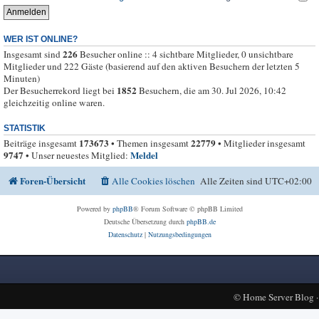
WER IST ONLINE?
226
Insgesamt sind
Besucher online :: 4 sichtbare Mitglieder, 0 unsichtbare
Mitglieder und 222 Gäste (basierend auf den aktiven Besuchern der letzten 5
Minuten)
1852
Der Besucherrekord liegt bei
Besuchern, die am 30. Jul 2026, 10:42
gleichzeitig online waren.
STATISTIK
173673
22779
Beiträge insgesamt
• Themen insgesamt
• Mitglieder insgesamt
9747
Meldel
• Unser neuestes Mitglied:
Foren-Übersicht
Alle Cookies löschen
Alle Zeiten sind
UTC+02:00
Powered by
phpBB
® Forum Software © phpBB Limited
Deutsche Übersetzung durch
phpBB.de
Datenschutz
|
Nutzungsbedingungen
©
Home Server Blog