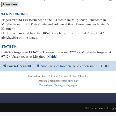
WER IST ONLINE?
146
Insgesamt sind
Besucher online :: 4 sichtbare Mitglieder, 0 unsichtbare
Mitglieder und 142 Gäste (basierend auf den aktiven Besuchern der letzten 5
Minuten)
1852
Der Besucherrekord liegt bei
Besuchern, die am 30. Jul 2026, 10:42
gleichzeitig online waren.
STATISTIK
173673
22779
Beiträge insgesamt
• Themen insgesamt
• Mitglieder insgesamt
9747
Meldel
• Unser neuestes Mitglied:
Foren-Übersicht
Alle Cookies löschen
Alle Zeiten sind
UTC+02:00
Powered by
phpBB
® Forum Software © phpBB Limited
Deutsche Übersetzung durch
phpBB.de
Datenschutz
|
Nutzungsbedingungen
©
Home Server Blog