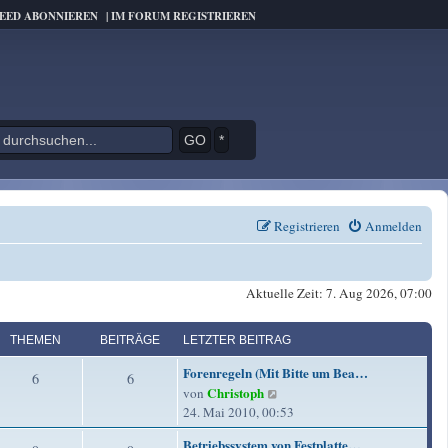
FEED ABONNIEREN
|
IM FORUM REGISTRIEREN
*
Registrieren
Anmelden
Aktuelle Zeit: 7. Aug 2026, 07:00
THEMEN
BEITRÄGE
LETZTER BEITRAG
L
Forenregeln (Mit Bitte um Bea…
T
B
6
6
e
Christoph
N
von
t
h
e
e
24. Mai 2010, 00:53
z
u
e
i
t
L
Betriebssystem von Festplatte…
e