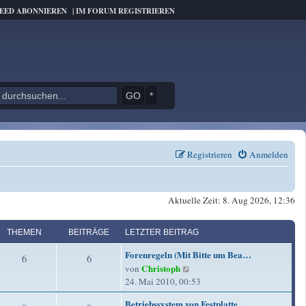
FEED ABONNIEREN
|
IM FORUM REGISTRIEREN
*
Registrieren
Anmelden
Aktuelle Zeit: 8. Aug 2026, 12:36
THEMEN
BEITRÄGE
LETZTER BEITRAG
L
Forenregeln (Mit Bitte um Bea…
T
B
6
6
e
Christoph
N
von
t
h
e
e
24. Mai 2010, 00:53
z
u
e
i
t
L
Betriebssystem von Festplatte…
e