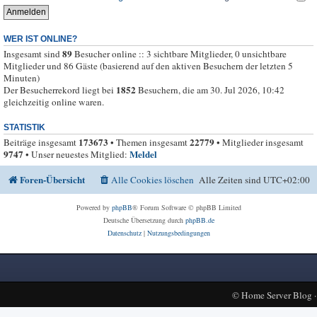
WER IST ONLINE?
89
Insgesamt sind
Besucher online :: 3 sichtbare Mitglieder, 0 unsichtbare
Mitglieder und 86 Gäste (basierend auf den aktiven Besuchern der letzten 5
Minuten)
1852
Der Besucherrekord liegt bei
Besuchern, die am 30. Jul 2026, 10:42
gleichzeitig online waren.
STATISTIK
173673
22779
Beiträge insgesamt
• Themen insgesamt
• Mitglieder insgesamt
9747
Meldel
• Unser neuestes Mitglied:
Foren-Übersicht
Alle Cookies löschen
Alle Zeiten sind
UTC+02:00
Powered by
phpBB
® Forum Software © phpBB Limited
Deutsche Übersetzung durch
phpBB.de
Datenschutz
|
Nutzungsbedingungen
©
Home Server Blog