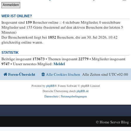
WER IST ONLINE?
159
Insgesamt sind
Besucher online :: 4 sichtbare Mitglieder, 0 unsichtbare
Mitglieder und 155 Gäste (basierend auf den aktiven Besuchern der letzten 5
Minuten)
1852
Der Besucherrekord liegt bei
Besuchern, die am 30. Jul 2026, 10:42
gleichzeitig online waren.
STATISTIK
173673
22779
Beiträge insgesamt
• Themen insgesamt
• Mitglieder insgesamt
9747
Meldel
• Unser neuestes Mitglied:
Foren-Übersicht
Alle Cookies löschen
Alle Zeiten sind
UTC+02:00
Powered by
phpBB
® Forum Software © phpBB Limited
Deutsche Übersetzung durch
phpBB.de
Datenschutz
|
Nutzungsbedingungen
©
Home Server Blog