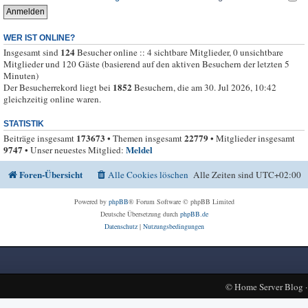
WER IST ONLINE?
124
Insgesamt sind
Besucher online :: 4 sichtbare Mitglieder, 0 unsichtbare
Mitglieder und 120 Gäste (basierend auf den aktiven Besuchern der letzten 5
Minuten)
1852
Der Besucherrekord liegt bei
Besuchern, die am 30. Jul 2026, 10:42
gleichzeitig online waren.
STATISTIK
173673
22779
Beiträge insgesamt
• Themen insgesamt
• Mitglieder insgesamt
9747
Meldel
• Unser neuestes Mitglied:
Foren-Übersicht
Alle Cookies löschen
Alle Zeiten sind
UTC+02:00
Powered by
phpBB
® Forum Software © phpBB Limited
Deutsche Übersetzung durch
phpBB.de
Datenschutz
|
Nutzungsbedingungen
©
Home Server Blog