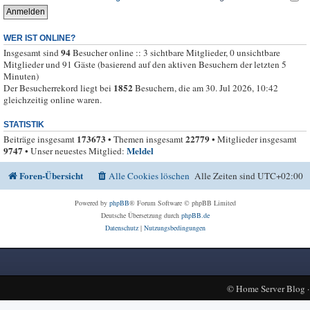
WER IST ONLINE?
94
Insgesamt sind
Besucher online :: 3 sichtbare Mitglieder, 0 unsichtbare
Mitglieder und 91 Gäste (basierend auf den aktiven Besuchern der letzten 5
Minuten)
1852
Der Besucherrekord liegt bei
Besuchern, die am 30. Jul 2026, 10:42
gleichzeitig online waren.
STATISTIK
173673
22779
Beiträge insgesamt
• Themen insgesamt
• Mitglieder insgesamt
9747
Meldel
• Unser neuestes Mitglied:
Foren-Übersicht
Alle Cookies löschen
Alle Zeiten sind
UTC+02:00
Powered by
phpBB
® Forum Software © phpBB Limited
Deutsche Übersetzung durch
phpBB.de
Datenschutz
|
Nutzungsbedingungen
©
Home Server Blog