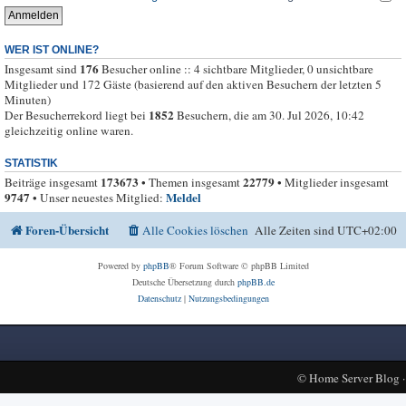
WER IST ONLINE?
176
Insgesamt sind
Besucher online :: 4 sichtbare Mitglieder, 0 unsichtbare
Mitglieder und 172 Gäste (basierend auf den aktiven Besuchern der letzten 5
Minuten)
1852
Der Besucherrekord liegt bei
Besuchern, die am 30. Jul 2026, 10:42
gleichzeitig online waren.
STATISTIK
173673
22779
Beiträge insgesamt
• Themen insgesamt
• Mitglieder insgesamt
9747
Meldel
• Unser neuestes Mitglied:
Foren-Übersicht
Alle Cookies löschen
Alle Zeiten sind
UTC+02:00
Powered by
phpBB
® Forum Software © phpBB Limited
Deutsche Übersetzung durch
phpBB.de
Datenschutz
|
Nutzungsbedingungen
©
Home Server Blog