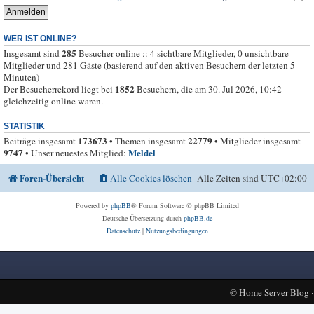
WER IST ONLINE?
285
Insgesamt sind
Besucher online :: 4 sichtbare Mitglieder, 0 unsichtbare
Mitglieder und 281 Gäste (basierend auf den aktiven Besuchern der letzten 5
Minuten)
1852
Der Besucherrekord liegt bei
Besuchern, die am 30. Jul 2026, 10:42
gleichzeitig online waren.
STATISTIK
173673
22779
Beiträge insgesamt
• Themen insgesamt
• Mitglieder insgesamt
9747
Meldel
• Unser neuestes Mitglied:
Foren-Übersicht
Alle Cookies löschen
Alle Zeiten sind
UTC+02:00
Powered by
phpBB
® Forum Software © phpBB Limited
Deutsche Übersetzung durch
phpBB.de
Datenschutz
|
Nutzungsbedingungen
©
Home Server Blog