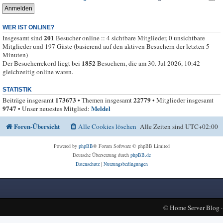
WER IST ONLINE?
201
Insgesamt sind
Besucher online :: 4 sichtbare Mitglieder, 0 unsichtbare
Mitglieder und 197 Gäste (basierend auf den aktiven Besuchern der letzten 5
Minuten)
1852
Der Besucherrekord liegt bei
Besuchern, die am 30. Jul 2026, 10:42
gleichzeitig online waren.
STATISTIK
173673
22779
Beiträge insgesamt
• Themen insgesamt
• Mitglieder insgesamt
9747
Meldel
• Unser neuestes Mitglied:
Foren-Übersicht
Alle Cookies löschen
Alle Zeiten sind
UTC+02:00
Powered by
phpBB
® Forum Software © phpBB Limited
Deutsche Übersetzung durch
phpBB.de
Datenschutz
|
Nutzungsbedingungen
©
Home Server Blog