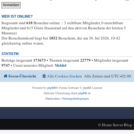
WER IST ONLINE?
618
Insgesamt sind
Besucher online :: 3 sichtbare Mitglieder, 0 unsichtbare
Mitglieder und 615 Gäste (basierend auf den aktiven Besuchern der letzten 5
Minuten)
1852
Der Besucherrekord liegt bei
Besuchern, die am 30. Jul 2026, 10:42
gleichzeitig online waren.
STATISTIK
173673
22779
Beiträge insgesamt
• Themen insgesamt
• Mitglieder insgesamt
9747
Meldel
• Unser neuestes Mitglied:
Foren-Übersicht
Alle Cookies löschen
Alle Zeiten sind
UTC+02:00
Powered by
phpBB
® Forum Software © phpBB Limited
Deutsche Übersetzung durch
phpBB.de
Datenschutz
|
Nutzungsbedingungen
©
Home Server Blog