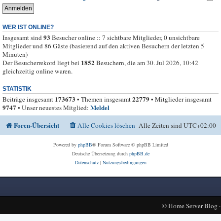
WER IST ONLINE?
93
Insgesamt sind
Besucher online :: 7 sichtbare Mitglieder, 0 unsichtbare
Mitglieder und 86 Gäste (basierend auf den aktiven Besuchern der letzten 5
Minuten)
1852
Der Besucherrekord liegt bei
Besuchern, die am 30. Jul 2026, 10:42
gleichzeitig online waren.
STATISTIK
173673
22779
Beiträge insgesamt
• Themen insgesamt
• Mitglieder insgesamt
9747
Meldel
• Unser neuestes Mitglied:
Foren-Übersicht
Alle Cookies löschen
Alle Zeiten sind
UTC+02:00
Powered by
phpBB
® Forum Software © phpBB Limited
Deutsche Übersetzung durch
phpBB.de
Datenschutz
|
Nutzungsbedingungen
©
Home Server Blog