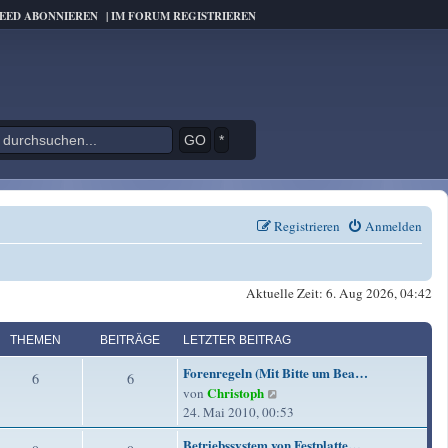
FEED ABONNIEREN
|
IM FORUM REGISTRIEREN
*
Registrieren
Anmelden
Aktuelle Zeit: 6. Aug 2026, 04:42
THEMEN
BEITRÄGE
LETZTER BEITRAG
L
Forenregeln (Mit Bitte um Bea…
T
B
6
6
e
Christoph
N
von
t
h
e
e
24. Mai 2010, 00:53
z
u
e
i
t
L
Betriebssystem von Festplatte…
e