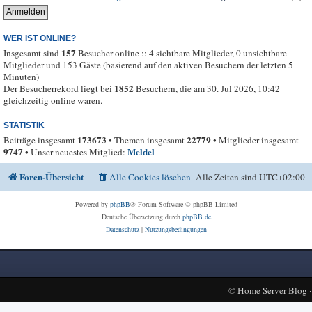
WER IST ONLINE?
157
Insgesamt sind
Besucher online :: 4 sichtbare Mitglieder, 0 unsichtbare
Mitglieder und 153 Gäste (basierend auf den aktiven Besuchern der letzten 5
Minuten)
1852
Der Besucherrekord liegt bei
Besuchern, die am 30. Jul 2026, 10:42
gleichzeitig online waren.
STATISTIK
173673
22779
Beiträge insgesamt
• Themen insgesamt
• Mitglieder insgesamt
9747
Meldel
• Unser neuestes Mitglied:
Foren-Übersicht
Alle Cookies löschen
Alle Zeiten sind
UTC+02:00
Powered by
phpBB
® Forum Software © phpBB Limited
Deutsche Übersetzung durch
phpBB.de
Datenschutz
|
Nutzungsbedingungen
©
Home Server Blog