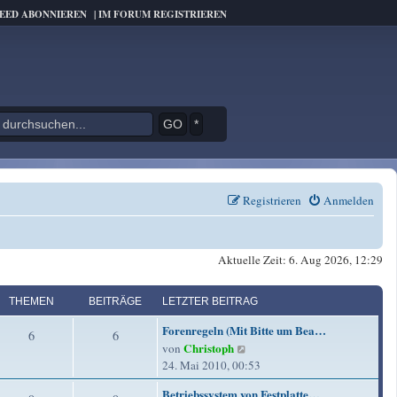
FEED ABONNIEREN
|
IM FORUM REGISTRIEREN
*
Registrieren
Anmelden
Aktuelle Zeit: 6. Aug 2026, 12:29
THEMEN
BEITRÄGE
LETZTER BEITRAG
L
Forenregeln (Mit Bitte um Bea…
T
B
6
6
e
Christoph
N
von
t
h
e
e
24. Mai 2010, 00:53
z
u
e
i
t
L
Betriebssystem von Festplatte…
e