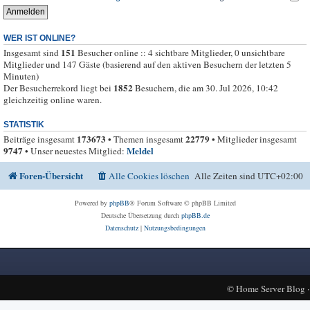
WER IST ONLINE?
151
Insgesamt sind
Besucher online :: 4 sichtbare Mitglieder, 0 unsichtbare
Mitglieder und 147 Gäste (basierend auf den aktiven Besuchern der letzten 5
Minuten)
1852
Der Besucherrekord liegt bei
Besuchern, die am 30. Jul 2026, 10:42
gleichzeitig online waren.
STATISTIK
173673
22779
Beiträge insgesamt
• Themen insgesamt
• Mitglieder insgesamt
9747
Meldel
• Unser neuestes Mitglied:
Foren-Übersicht
Alle Cookies löschen
Alle Zeiten sind
UTC+02:00
Powered by
phpBB
® Forum Software © phpBB Limited
Deutsche Übersetzung durch
phpBB.de
Datenschutz
|
Nutzungsbedingungen
©
Home Server Blog