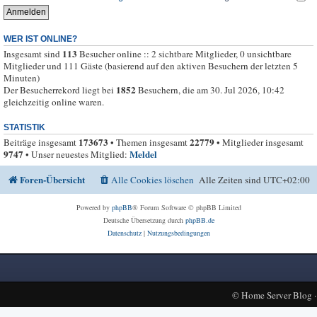
WER IST ONLINE?
113
Insgesamt sind
Besucher online :: 2 sichtbare Mitglieder, 0 unsichtbare
Mitglieder und 111 Gäste (basierend auf den aktiven Besuchern der letzten 5
Minuten)
1852
Der Besucherrekord liegt bei
Besuchern, die am 30. Jul 2026, 10:42
gleichzeitig online waren.
STATISTIK
173673
22779
Beiträge insgesamt
• Themen insgesamt
• Mitglieder insgesamt
9747
Meldel
• Unser neuestes Mitglied:
Foren-Übersicht
Alle Cookies löschen
Alle Zeiten sind
UTC+02:00
Powered by
phpBB
® Forum Software © phpBB Limited
Deutsche Übersetzung durch
phpBB.de
Datenschutz
|
Nutzungsbedingungen
©
Home Server Blog