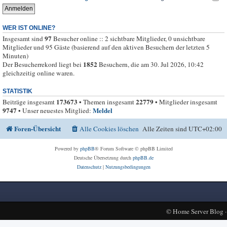
WER IST ONLINE?
97
Insgesamt sind
Besucher online :: 2 sichtbare Mitglieder, 0 unsichtbare
Mitglieder und 95 Gäste (basierend auf den aktiven Besuchern der letzten 5
Minuten)
1852
Der Besucherrekord liegt bei
Besuchern, die am 30. Jul 2026, 10:42
gleichzeitig online waren.
STATISTIK
173673
22779
Beiträge insgesamt
• Themen insgesamt
• Mitglieder insgesamt
9747
Meldel
• Unser neuestes Mitglied:
Foren-Übersicht
Alle Cookies löschen
Alle Zeiten sind
UTC+02:00
Powered by
phpBB
® Forum Software © phpBB Limited
Deutsche Übersetzung durch
phpBB.de
Datenschutz
|
Nutzungsbedingungen
©
Home Server Blog