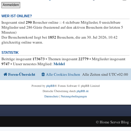
WER IST ONLINE?
290
Insgesamt sind
Besucher online :: 4 sichtbare Mitglieder, 0 unsichtbare
Mitglieder und 286 Gäste (basierend auf den aktiven Besuchern der letzten 5
Minuten)
1852
Der Besucherrekord liegt bei
Besuchern, die am 30. Jul 2026, 10:42
gleichzeitig online waren.
STATISTIK
173673
22779
Beiträge insgesamt
• Themen insgesamt
• Mitglieder insgesamt
9747
Meldel
• Unser neuestes Mitglied:
Foren-Übersicht
Alle Cookies löschen
Alle Zeiten sind
UTC+02:00
Powered by
phpBB
® Forum Software © phpBB Limited
Deutsche Übersetzung durch
phpBB.de
Datenschutz
|
Nutzungsbedingungen
©
Home Server Blog