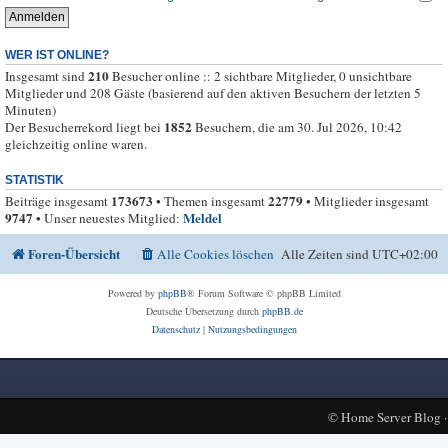
WER IST ONLINE?
210
Insgesamt sind
Besucher online :: 2 sichtbare Mitglieder, 0 unsichtbare
Mitglieder und 208 Gäste (basierend auf den aktiven Besuchern der letzten 5
Minuten)
1852
Der Besucherrekord liegt bei
Besuchern, die am 30. Jul 2026, 10:42
gleichzeitig online waren.
STATISTIK
173673
22779
Beiträge insgesamt
• Themen insgesamt
• Mitglieder insgesamt
9747
Meldel
• Unser neuestes Mitglied:
Foren-Übersicht
Alle Cookies löschen
Alle Zeiten sind
UTC+02:00
Powered by
phpBB
® Forum Software © phpBB Limited
Deutsche Übersetzung durch
phpBB.de
Datenschutz
|
Nutzungsbedingungen
©
Home Server Blog