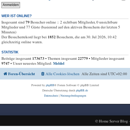
WER IST ONLINE?
79
Insgesamt sind
Besucher online :: 2 sichtbare Mitglieder, 0 unsichtbare
Mitglieder und 77 Gäste (basierend auf den aktiven Besuchern der letzten 5
Minuten)
1852
Der Besucherrekord liegt bei
Besuchern, die am 30. Jul 2026, 10:42
gleichzeitig online waren.
STATISTIK
173673
22779
Beiträge insgesamt
• Themen insgesamt
• Mitglieder insgesamt
9747
Meldel
• Unser neuestes Mitglied:
Foren-Übersicht
Alle Cookies löschen
Alle Zeiten sind
UTC+02:00
Powered by
phpBB
® Forum Software © phpBB Limited
Deutsche Übersetzung durch
phpBB.de
Datenschutz
|
Nutzungsbedingungen
©
Home Server Blog