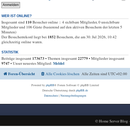
WER IST ONLINE?
110
Insgesamt sind
Besucher online :: 4 sichtbare Mitglieder, 0 unsichtbare
Mitglieder und 106 Gäste (basierend auf den aktiven Besuchern der letzten 5
Minuten)
1852
Der Besucherrekord liegt bei
Besuchern, die am 30. Jul 2026, 10:42
gleichzeitig online waren.
STATISTIK
173673
22779
Beiträge insgesamt
• Themen insgesamt
• Mitglieder insgesamt
9747
Meldel
• Unser neuestes Mitglied:
Foren-Übersicht
Alle Cookies löschen
Alle Zeiten sind
UTC+02:00
Powered by
phpBB
® Forum Software © phpBB Limited
Deutsche Übersetzung durch
phpBB.de
Datenschutz
|
Nutzungsbedingungen
©
Home Server Blog