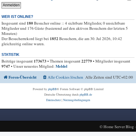
WER IST ONLINE?
180
Insgesamt sind
Besucher online :: 4 sichtbare Mitglieder, 0 unsichtbare
Mitglieder und 176 Gäste (basierend auf den aktiven Besuchern der letzten 5
Minuten)
1852
Der Besucherrekord liegt bei
Besuchern, die am 30. Jul 2026, 10:42
gleichzeitig online waren.
STATISTIK
173673
22779
Beiträge insgesamt
• Themen insgesamt
• Mitglieder insgesamt
9747
Meldel
• Unser neuestes Mitglied:
Foren-Übersicht
Alle Cookies löschen
Alle Zeiten sind
UTC+02:00
Powered by
phpBB
® Forum Software © phpBB Limited
Deutsche Übersetzung durch
phpBB.de
Datenschutz
|
Nutzungsbedingungen
©
Home Server Blog