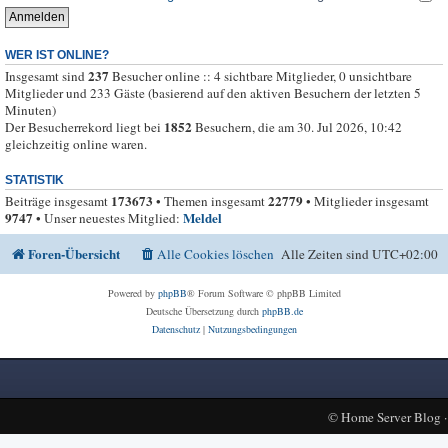
WER IST ONLINE?
237
Insgesamt sind
Besucher online :: 4 sichtbare Mitglieder, 0 unsichtbare
Mitglieder und 233 Gäste (basierend auf den aktiven Besuchern der letzten 5
Minuten)
1852
Der Besucherrekord liegt bei
Besuchern, die am 30. Jul 2026, 10:42
gleichzeitig online waren.
STATISTIK
173673
22779
Beiträge insgesamt
• Themen insgesamt
• Mitglieder insgesamt
9747
Meldel
• Unser neuestes Mitglied:
Foren-Übersicht
Alle Cookies löschen
Alle Zeiten sind
UTC+02:00
Powered by
phpBB
® Forum Software © phpBB Limited
Deutsche Übersetzung durch
phpBB.de
Datenschutz
|
Nutzungsbedingungen
©
Home Server Blog