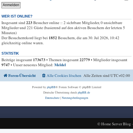
WER IST ONLINE?
223
Insgesamt sind
Besucher online :: 2 sichtbare Mitglieder, 0 unsichtbare
Mitglieder und 221 Gäste (basierend auf den aktiven Besuchern der letzten 5
Minuten)
1852
Der Besucherrekord liegt bei
Besuchern, die am 30. Jul 2026, 10:42
gleichzeitig online waren.
STATISTIK
173673
22779
Beiträge insgesamt
• Themen insgesamt
• Mitglieder insgesamt
9747
Meldel
• Unser neuestes Mitglied:
Foren-Übersicht
Alle Cookies löschen
Alle Zeiten sind
UTC+02:00
Powered by
phpBB
® Forum Software © phpBB Limited
Deutsche Übersetzung durch
phpBB.de
Datenschutz
|
Nutzungsbedingungen
©
Home Server Blog