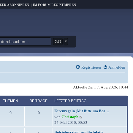
FEED ABONNIEREN
|
IM FORUM REGISTRIEREN
*
Registrieren
Anmelden
Aktuelle Zeit: 7. Aug 2026, 10:44
THEMEN
BEITRÄGE
LETZTER BEITRAG
L
Forenregeln (Mit Bitte um Bea…
T
B
6
6
e
Christoph
N
von
t
h
e
e
24. Mai 2010, 00:53
z
u
e
i
t
L
Betriebssystem von Festplatte…
e