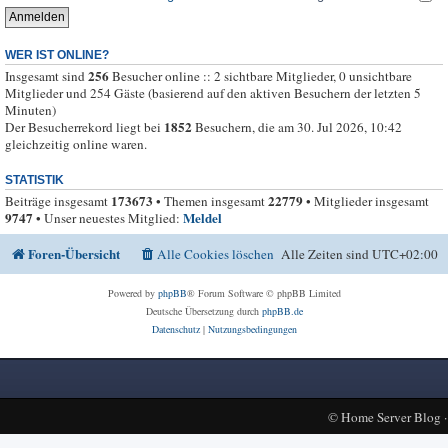
WER IST ONLINE?
256
Insgesamt sind
Besucher online :: 2 sichtbare Mitglieder, 0 unsichtbare
Mitglieder und 254 Gäste (basierend auf den aktiven Besuchern der letzten 5
Minuten)
1852
Der Besucherrekord liegt bei
Besuchern, die am 30. Jul 2026, 10:42
gleichzeitig online waren.
STATISTIK
173673
22779
Beiträge insgesamt
• Themen insgesamt
• Mitglieder insgesamt
9747
Meldel
• Unser neuestes Mitglied:
Foren-Übersicht
Alle Cookies löschen
Alle Zeiten sind
UTC+02:00
Powered by
phpBB
® Forum Software © phpBB Limited
Deutsche Übersetzung durch
phpBB.de
Datenschutz
|
Nutzungsbedingungen
©
Home Server Blog