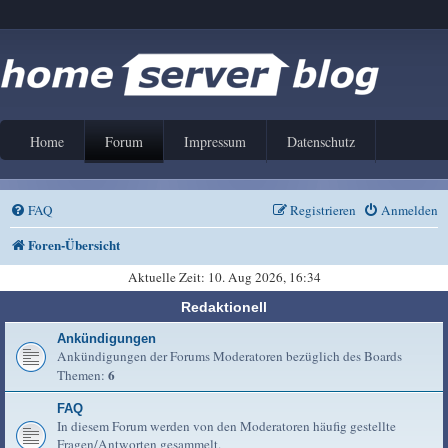
Home
Forum
Impressum
Datenschutz
FAQ
Registrieren
Anmelden
Foren-Übersicht
Aktuelle Zeit: 10. Aug 2026, 16:34
Redaktionell
Ankündigungen
Ankündigungen der Forums Moderatoren bezüglich des Boards
6
Themen:
FAQ
In diesem Forum werden von den Moderatoren häufig gestellte
Fragen/Antworten gesammelt.