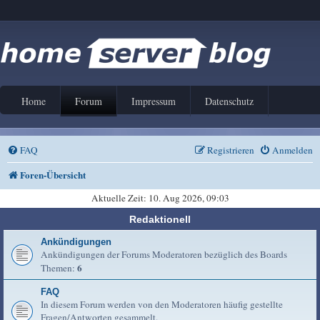
Home
Forum
Impressum
Datenschutz
FAQ
Registrieren
Anmelden
Foren-Übersicht
Aktuelle Zeit: 10. Aug 2026, 09:03
Redaktionell
Ankündigungen
Ankündigungen der Forums Moderatoren bezüglich des Boards
6
Themen:
FAQ
In diesem Forum werden von den Moderatoren häufig gestellte
Fragen/Antworten gesammelt.