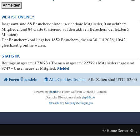
WER IST ONLINE?
88
Insgesamt sind
Besucher online :: 4 sichtbare Mitglieder, 0 unsichtbare
Mitglieder und 84 Gäste (basierend auf den aktiven Besuchern der letzten 5
Minuten)
1852
Der Besucherrekord liegt bei
Besuchern, die am 30. Jul 2026, 10:42
gleichzeitig online waren.
STATISTIK
173673
22779
Beiträge insgesamt
• Themen insgesamt
• Mitglieder insgesamt
9747
Meldel
• Unser neuestes Mitglied:
Foren-Übersicht
Alle Cookies löschen
Alle Zeiten sind
UTC+02:00
Powered by
phpBB
® Forum Software © phpBB Limited
Deutsche Übersetzung durch
phpBB.de
Datenschutz
|
Nutzungsbedingungen
©
Home Server Blog