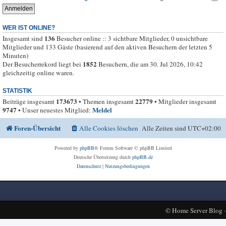
WER IST ONLINE?
136
Insgesamt sind
Besucher online :: 3 sichtbare Mitglieder, 0 unsichtbare
Mitglieder und 133 Gäste (basierend auf den aktiven Besuchern der letzten 5
Minuten)
1852
Der Besucherrekord liegt bei
Besuchern, die am 30. Jul 2026, 10:42
gleichzeitig online waren.
STATISTIK
173673
22779
Beiträge insgesamt
• Themen insgesamt
• Mitglieder insgesamt
9747
Meldel
• Unser neuestes Mitglied:
Foren-Übersicht
Alle Cookies löschen
Alle Zeiten sind
UTC+02:00
Powered by
phpBB
® Forum Software © phpBB Limited
Deutsche Übersetzung durch
phpBB.de
Datenschutz
|
Nutzungsbedingungen
©
Home Server Blog