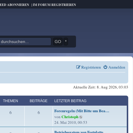
FEED ABONNIEREN
|
IM FORUM REGISTRIEREN
*
Registrieren
Anmelden
Aktuelle Zeit: 8. Aug 2026, 03:03
THEMEN
BEITRÄGE
LETZTER BEITRAG
L
Forenregeln (Mit Bitte um Bea…
T
B
6
6
e
Christoph
N
von
t
h
e
e
24. Mai 2010, 00:53
z
u
e
i
t
L
Betriebssystem von Festplatte…
e