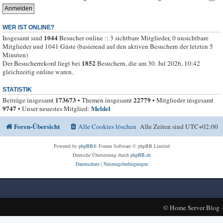
WER IST ONLINE?
1044
Insgesamt sind
Besucher online :: 3 sichtbare Mitglieder, 0 unsichtbare
Mitglieder und 1041 Gäste (basierend auf den aktiven Besuchern der letzten 5
Minuten)
1852
Der Besucherrekord liegt bei
Besuchern, die am 30. Jul 2026, 10:42
gleichzeitig online waren.
STATISTIK
173673
22779
Beiträge insgesamt
• Themen insgesamt
• Mitglieder insgesamt
9747
Meldel
• Unser neuestes Mitglied:
Foren-Übersicht
Alle Cookies löschen
Alle Zeiten sind
UTC+02:00
Powered by
phpBB
® Forum Software © phpBB Limited
Deutsche Übersetzung durch
phpBB.de
Datenschutz
|
Nutzungsbedingungen
©
Home Server Blog