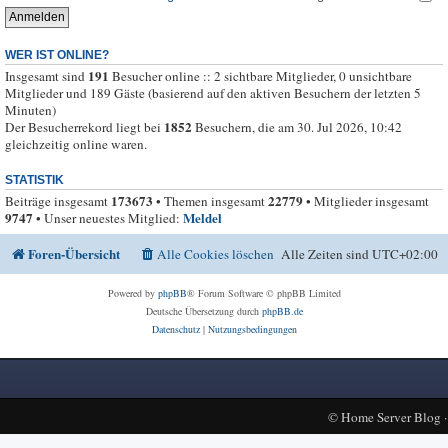
WER IST ONLINE?
191
Insgesamt sind
Besucher online :: 2 sichtbare Mitglieder, 0 unsichtbare
Mitglieder und 189 Gäste (basierend auf den aktiven Besuchern der letzten 5
Minuten)
1852
Der Besucherrekord liegt bei
Besuchern, die am 30. Jul 2026, 10:42
gleichzeitig online waren.
STATISTIK
173673
22779
Beiträge insgesamt
• Themen insgesamt
• Mitglieder insgesamt
9747
Meldel
• Unser neuestes Mitglied:
Foren-Übersicht
Alle Cookies löschen
Alle Zeiten sind
UTC+02:00
Powered by
phpBB
® Forum Software © phpBB Limited
Deutsche Übersetzung durch
phpBB.de
Datenschutz
|
Nutzungsbedingungen
©
Home Server Blog