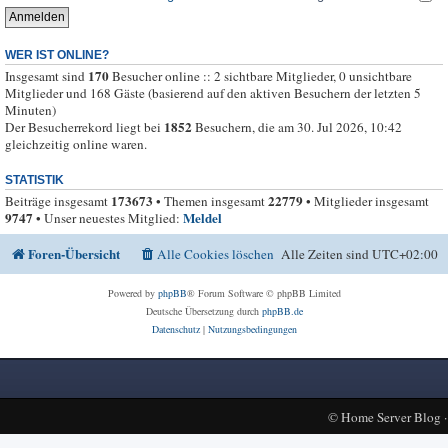
WER IST ONLINE?
170
Insgesamt sind
Besucher online :: 2 sichtbare Mitglieder, 0 unsichtbare
Mitglieder und 168 Gäste (basierend auf den aktiven Besuchern der letzten 5
Minuten)
1852
Der Besucherrekord liegt bei
Besuchern, die am 30. Jul 2026, 10:42
gleichzeitig online waren.
STATISTIK
173673
22779
Beiträge insgesamt
• Themen insgesamt
• Mitglieder insgesamt
9747
Meldel
• Unser neuestes Mitglied:
Foren-Übersicht
Alle Cookies löschen
Alle Zeiten sind
UTC+02:00
Powered by
phpBB
® Forum Software © phpBB Limited
Deutsche Übersetzung durch
phpBB.de
Datenschutz
|
Nutzungsbedingungen
©
Home Server Blog