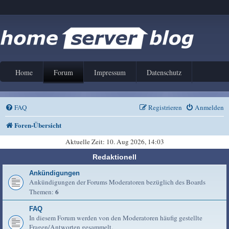
Home
Forum
Impressum
Datenschutz
FAQ
Registrieren
Anmelden
Foren-Übersicht
Aktuelle Zeit: 10. Aug 2026, 14:03
Redaktionell
Ankündigungen
Ankündigungen der Forums Moderatoren bezüglich des Boards
6
Themen:
FAQ
In diesem Forum werden von den Moderatoren häufig gestellte
Fragen/Antworten gesammelt.