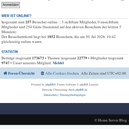
WER IST ONLINE?
257
Insgesamt sind
Besucher online :: 3 sichtbare Mitglieder, 0 unsichtbare
Mitglieder und 254 Gäste (basierend auf den aktiven Besuchern der letzten 5
Minuten)
1852
Der Besucherrekord liegt bei
Besuchern, die am 30. Jul 2026, 10:42
gleichzeitig online waren.
STATISTIK
173673
22779
Beiträge insgesamt
• Themen insgesamt
• Mitglieder insgesamt
9747
Meldel
• Unser neuestes Mitglied:
Foren-Übersicht
Alle Cookies löschen
Alle Zeiten sind
UTC+02:00
Powered by
phpBB
® Forum Software © phpBB Limited
Deutsche Übersetzung durch
phpBB.de
Datenschutz
|
Nutzungsbedingungen
©
Home Server Blog