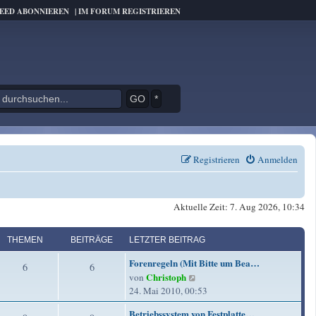
FEED ABONNIEREN
|
IM FORUM REGISTRIEREN
*
Registrieren
Anmelden
Aktuelle Zeit: 7. Aug 2026, 10:34
THEMEN
BEITRÄGE
LETZTER BEITRAG
L
Forenregeln (Mit Bitte um Bea…
T
B
6
6
e
Christoph
N
von
t
h
e
e
24. Mai 2010, 00:53
z
u
e
i
t
L
Betriebssystem von Festplatte…
e