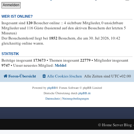
WER IST ONLINE?
120
Insgesamt sind
Besucher online :: 4 sichtbare Mitglieder, 0 unsichtbare
Mitglieder und 116 Gäste (basierend auf den aktiven Besuchern der letzten 5
Minuten)
1852
Der Besucherrekord liegt bei
Besuchern, die am 30. Jul 2026, 10:42
gleichzeitig online waren.
STATISTIK
173673
22779
Beiträge insgesamt
• Themen insgesamt
• Mitglieder insgesamt
9747
Meldel
• Unser neuestes Mitglied:
Foren-Übersicht
Alle Cookies löschen
Alle Zeiten sind
UTC+02:00
Powered by
phpBB
® Forum Software © phpBB Limited
Deutsche Übersetzung durch
phpBB.de
Datenschutz
|
Nutzungsbedingungen
©
Home Server Blog